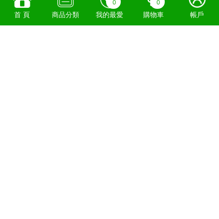
0
0
首 頁
商品分類
我的最愛
購物車
帳戶
下載APP 瞭解最新優惠！
食物環境衛生署牌照號碼：
2996801384、2996800868
安達食品(香港)有限公司 © 2022
Anderson Food Supply (HK)Co Ltd
ALL Rights Reserved.
使用條款
隱私條例