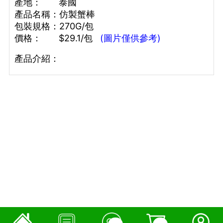
產地： 泰國
產
品名稱：仿製蟹棒
包裝規格：270G/包
價格： $29.1/包
(圖片僅供參考)
產品介紹：