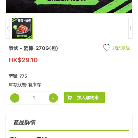
泰國 - 蟹棒-270G(包)
我的最愛
HK$29.10
型號: 775
庫存狀態: 有庫存
加入購物車
-
+
產品詳情