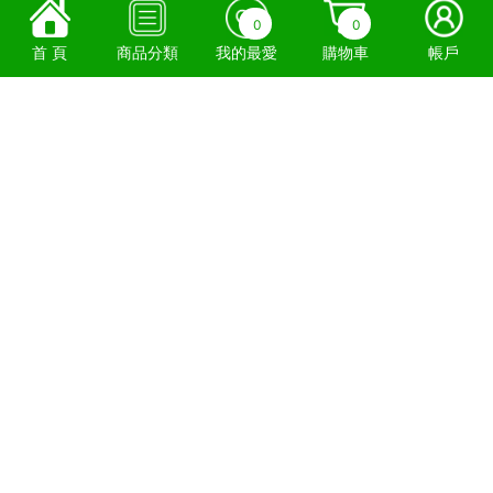
0
0
首 頁
商品分類
我的最愛
購物車
帳戶
下載APP 瞭解最新優惠！
食物環境衛生署牌照號碼：
2996801384、2996800868
安達食品(香港)有限公司 © 2022
Anderson Food Supply (HK)Co Ltd
ALL Rights Reserved.
使用條款
隱私條例