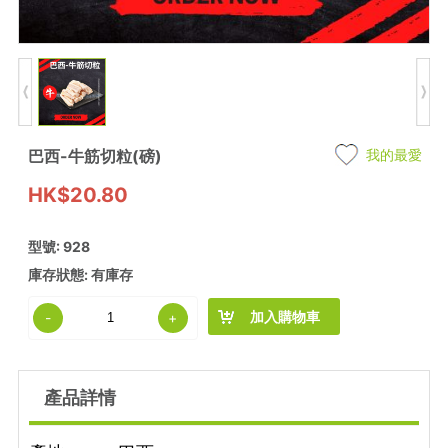
巴西-牛筋切粒(磅)
我的最愛
HK$20.80
型號: 928
庫存狀態: 有庫存
加入購物車
-
+
產品詳情