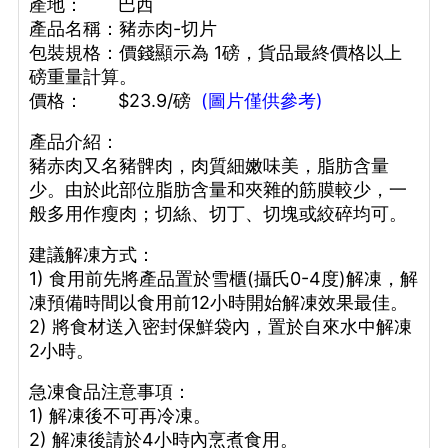
產地： 巴西
產品名稱：豬赤肉-切片
包裝規格：價錢顯示為 1磅，貨品最終價格以上
磅重量計算。
價格： $23.9/磅
(圖片僅供參考)
產品介紹：
豬赤肉又名豬髀肉，肉質細嫩味美，脂肪含量
少。由於此部位脂肪含量和夾雜的筋膜較少，一
般多用作瘦肉；切絲、切丁、切塊或絞碎均可。
建議解凍方式：
1) 食用前先將產品置於雪櫃(攝氏0-4度)解凍，解
凍預備時間以食用前12小時開始解凍效果最佳。
2) 將食材送入密封保鮮袋內，置於自來水中解凍
2小時。
急凍食品注意事項：
1) 解凍後不可再冷凍。
2) 解凍後請於4小時內烹煮食用。