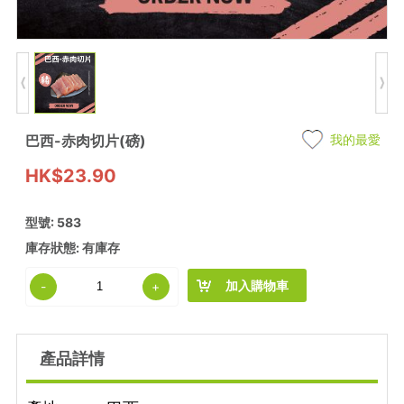
巴西-赤肉切片(磅)
我的最愛
HK$23.90
型號: 583
庫存狀態: 有庫存
加入購物車
-
+
產品詳情