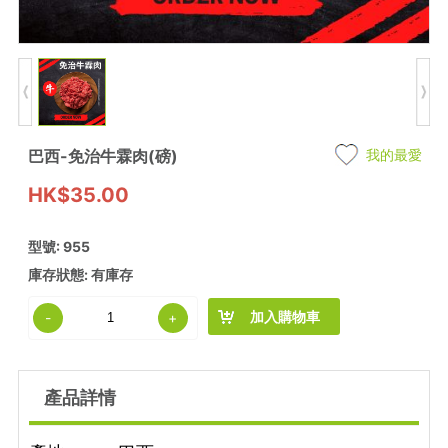
巴西-免治牛霖肉(磅)
我的最愛
HK$35.00
型號: 955
庫存狀態: 有庫存
加入購物車
-
+
產品詳情