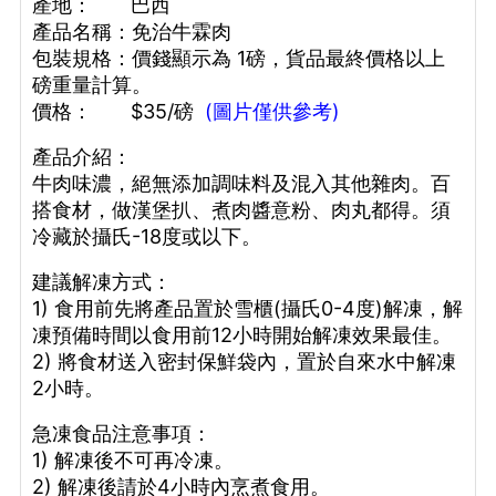
產地： 巴西
產品名稱：免治牛霖肉
包裝規格：價錢顯示為 1磅，貨品最終價格以上
磅重量計算。
價格： $35/磅
(圖片僅供參考)
產品介紹：
牛肉味濃，絕無添加調味料及混入其他雜肉。百
搭食材，做漢堡扒、煮肉醬意粉、肉丸都得。須
冷藏於攝氏-18度或以下。
建議解凍方式：
1) 食用前先將產品置於雪櫃(攝氏0-4度)解凍，解
凍預備時間以食用前12小時開始解凍效果最佳。
2) 將食材送入密封保鮮袋內，置於自來水中解凍
2小時。
急凍食品注意事項：
1) 解凍後不可再冷凍。
2) 解凍後請於4小時內烹煮食用。